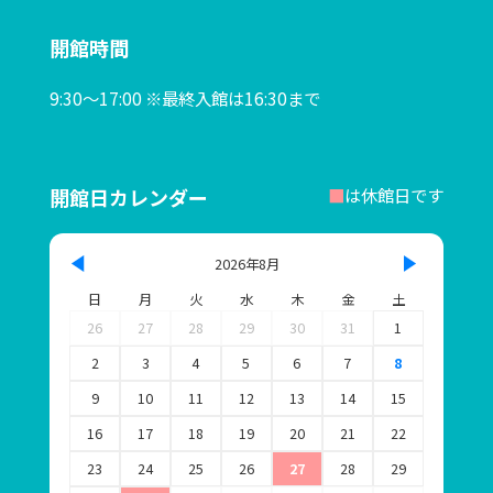
ボランティア募集
開館時間
る・く・るナビゲーター募集
9:30～17:00 ※最終入館は16:30まで
協賛パートナー
お問い合わせ
開館日カレンダー
■
は休館日です
プライバシーポリシー
2026年8月
このサイトについて
日
月
火
水
木
金
土
26
27
28
29
30
31
1
連携施設リンク
2
3
4
5
6
7
8
SNSポリシー
9
10
11
12
13
14
15
16
17
18
19
20
21
22
23
24
25
26
27
28
29