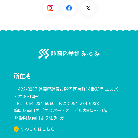
る・く・るとは？
施設概要
よくある質問
静岡科学感る・く
科学の祭典・サイエンスピクニック
所在地
科学の祭典・サイエンスピクニック
〒422-8067 静岡県静岡市駿河区南町14番25号 エスパテ
サイエンスフェスティバルinる・く・る 青少年のための
ィオ8～10階
科学の祭典 静岡大会
TEL：054-284-6960 FAX：054-284-6988
サイエンスピクニック
静岡駅南口の「エスパティオ」ビル内8階～10階
JR静岡駅南口より徒歩1分
ボランティア募集
くわしくはこちら