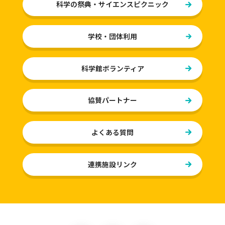
科学の祭典・サイエンスピクニック
フロアガイド
学校・団体利用
10F おどろきゾーン
9F いきいきゾーン
科学館ボランティア
8F ふれあいゾーン
協賛パートナー
学校・団体利用
よくある質問
学校・団体利用
学校等団体利用のご案内
連携施設リンク
学習支援プログラム
展示物と学習指導要領の対応表
る・く・るとは？