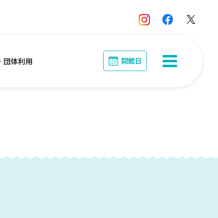
開館日
・団体利用
MENU
団体利用
る・く・るとは？