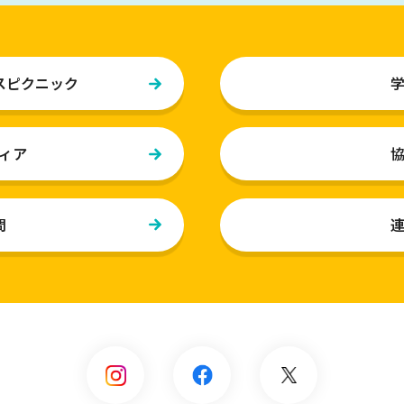
スピクニック
ィア
問