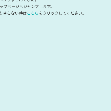
フロアガイド
学校・団
トップページへジャンプします。
セス
10F おどろきゾーン
学校等団
り替らない時は
こちら
をクリックしてください。
る・く・る
9F いきいきゾーン
学習支援
ョップ
8F ふれあいゾーン
展示物と
応表
サイエン
ボランティア募集
協賛パ
ボランティア募集
る・く・るナビゲーター募
イエンスピ
集
ティバルin
年のための
大会
ニック
のサイトについて
連携施設リンク