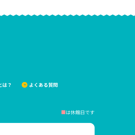
感る・く・る
とは？
よくある質問
■
は休館日です