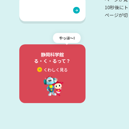
ご利用案内
10秒後に
館内施設・アク
ページが切
季刊誌 ふろむ 
ミュージアムシ
やっほ〜!
よくある質問
科学の祭典・
静岡科学館
スピクニック
る・く・るって？
くわしく見る
科学の祭典・サ
クニック
サイエンスフェス
る・く・る 青少
科学の祭典 静岡
サイエンスピク
プライバシーポリシー
こ